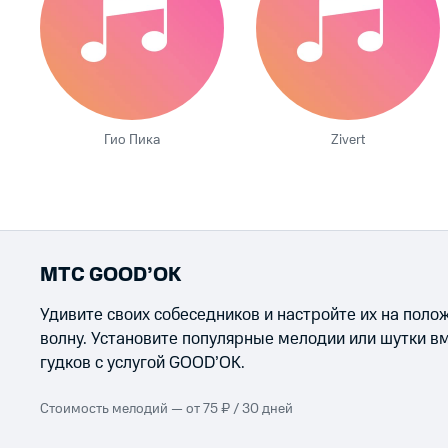
Гио Пика
Zivert
МТС GOOD’OK
Удивите своих собеседников и настройте их на пол
волну. Установите популярные мелодии или шутки в
гудков с услугой GOOD’OK.
Стоимость мелодий — от 75 ₽ / 30 дней