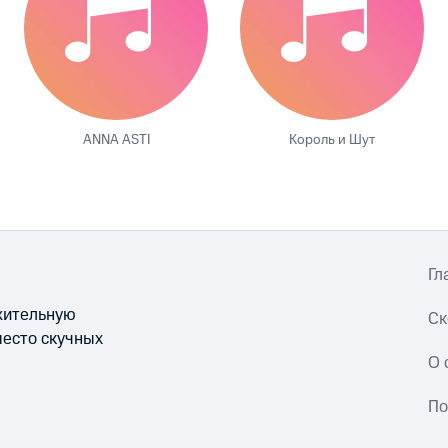
ANNA ASTI
Король и Шут
Гл
ожительную
Ск
место скучных
О 
По