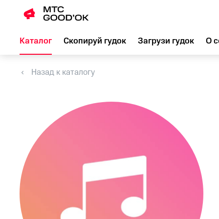
Каталог
Скопируй гудок
Загрузи гудок
О с
Назад к каталогу