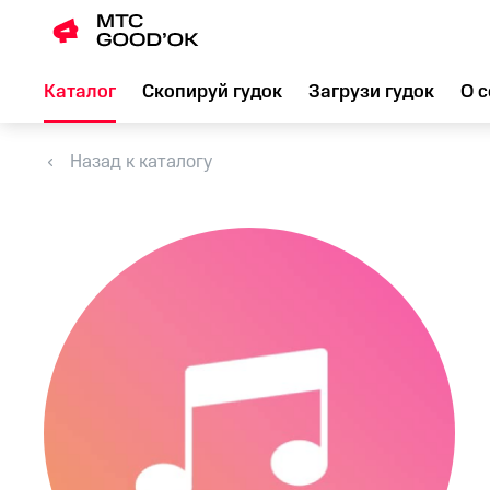
Каталог
Скопируй гудок
Загрузи гудок
О с
Назад к каталогу