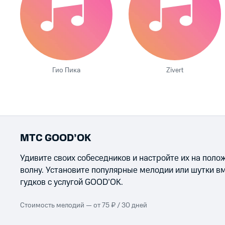
Гио Пика
Zivert
МТС GOOD’OK
Удивите своих собеседников и настройте их на пол
волну. Установите популярные мелодии или шутки в
гудков с услугой GOOD’OK.
Стоимость мелодий — от 75 ₽ / 30 дней