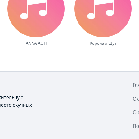
ANNA ASTI
Король и Шут
Гл
ожительную
Ск
место скучных
О 
По