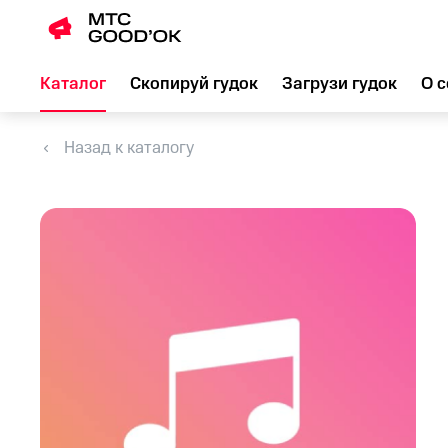
Каталог
Скопируй гудок
Загрузи гудок
О с
Назад к каталогу