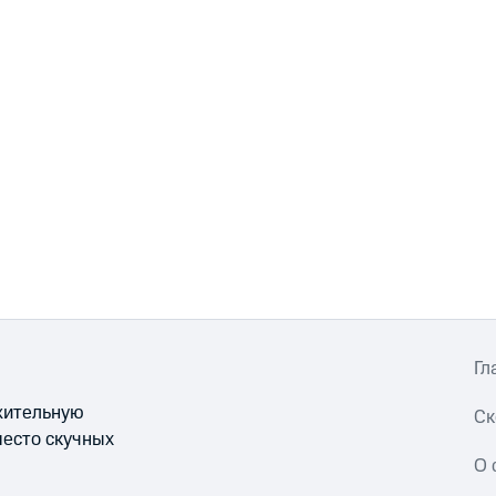
Гл
ожительную
Ск
место скучных
О 