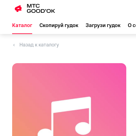
Каталог
Скопируй гудок
Загрузи гудок
О с
Назад к каталогу