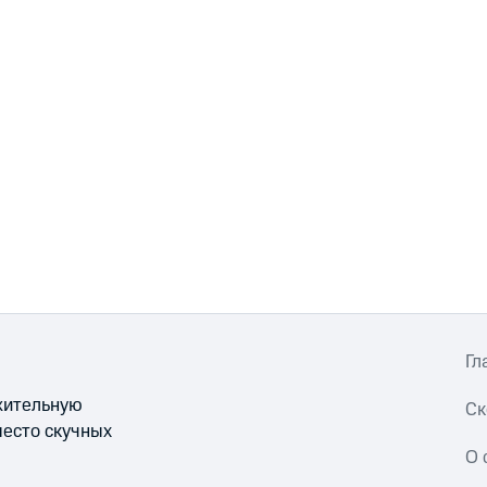
Гл
ожительную
Ск
место скучных
О 