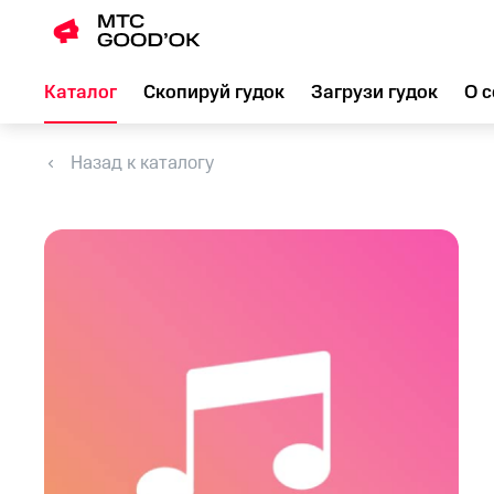
Каталог
Скопируй гудок
Загрузи гудок
О с
Назад к каталогу