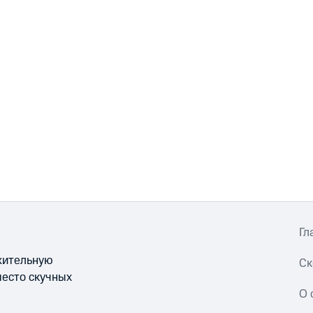
Гл
ожительную
Ск
место скучных
О 