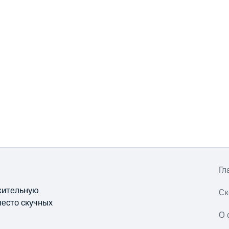
Гл
ожительную
Ск
место скучных
О 