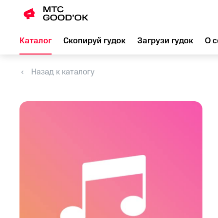
Каталог
Скопируй гудок
Загрузи гудок
О с
Назад к каталогу