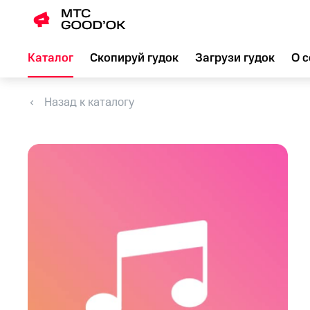
Каталог
Скопируй гудок
Загрузи гудок
О с
Назад к каталогу