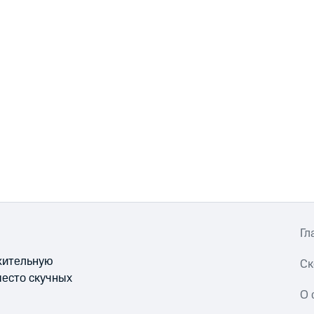
Гл
ожительную
Ск
место скучных
О 