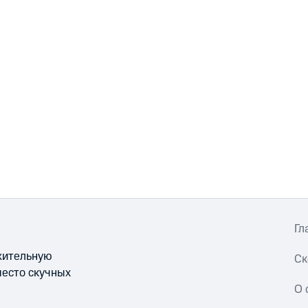
Гл
ожительную
Ск
место скучных
О 