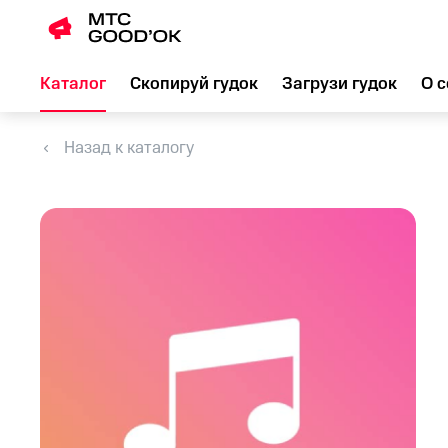
Каталог
Скопируй гудок
Загрузи гудок
О с
Назад к каталогу