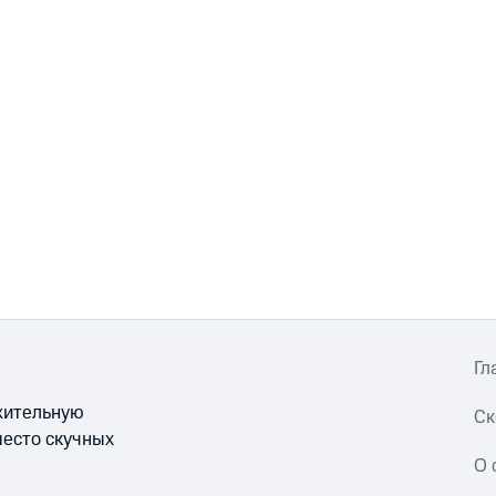
Гл
ожительную
Ск
место скучных
О 