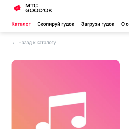
Каталог
Скопируй гудок
Загрузи гудок
О с
Назад к каталогу