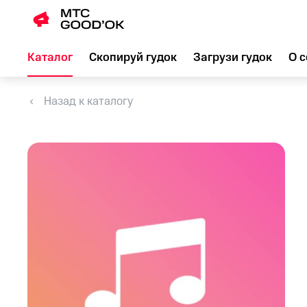
Каталог
Скопируй гудок
Загрузи гудок
О с
Назад к каталогу