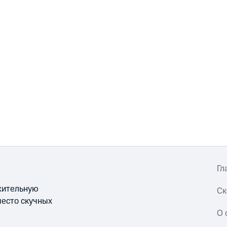
Гл
ожительную
Ск
место скучных
О 