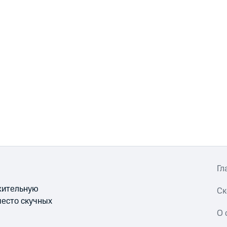
Гл
ожительную
Ск
место скучных
О 