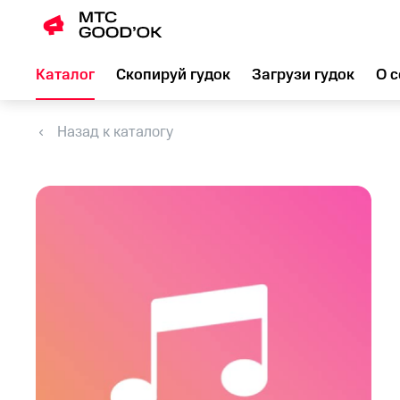
Каталог
Скопируй гудок
Загрузи гудок
О с
Назад к каталогу