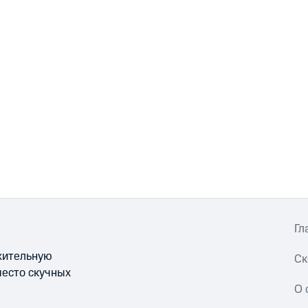
Гл
ожительную
Ск
место скучных
О 