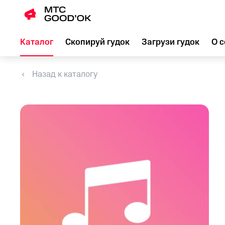
Каталог
Скопируй гудок
Загрузи гудок
О с
Назад к каталогу