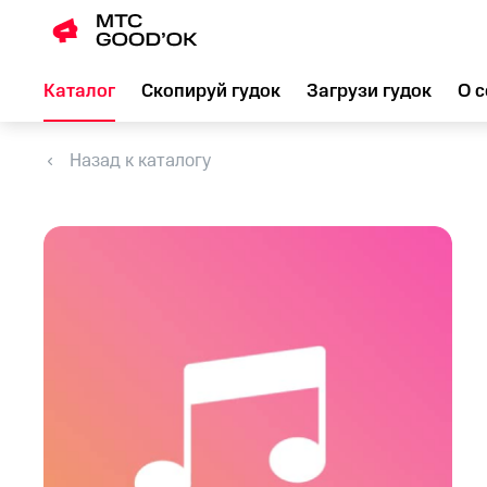
Каталог
Скопируй гудок
Загрузи гудок
О с
Назад к каталогу