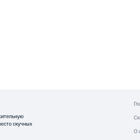
Гл
ожительную
Ск
место скучных
О 