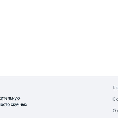
Гл
ожительную
Ск
место скучных
О 