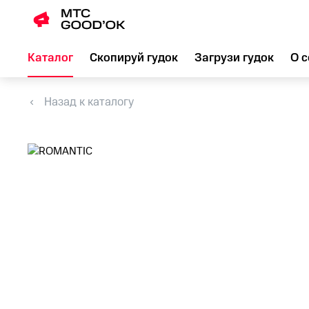
Каталог
Скопируй гудок
Загрузи гудок
О с
Назад к каталогу