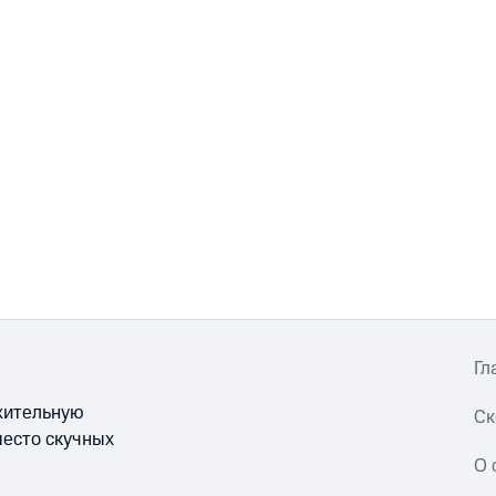
Гл
ожительную
Ск
место скучных
О 