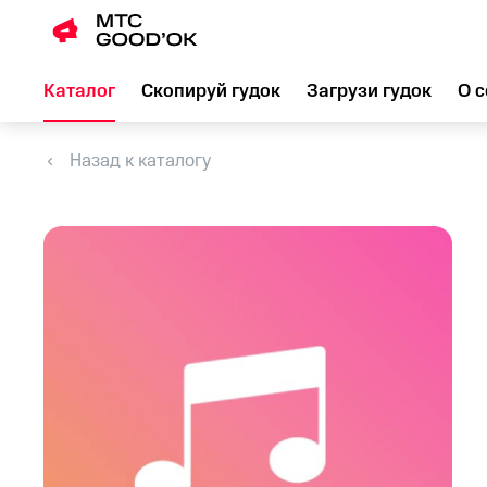
Каталог
Скопируй гудок
Загрузи гудок
О с
Назад к каталогу