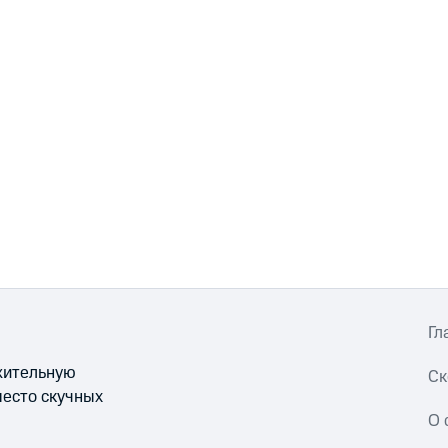
Гл
ожительную
Ск
место скучных
О 