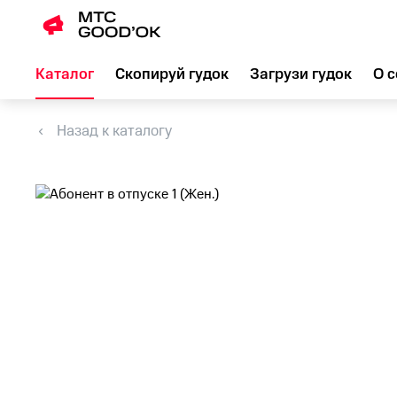
Каталог
Скопируй гудок
Загрузи гудок
О с
Назад к каталогу