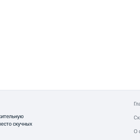
Гл
ожительную
Ск
место скучных
О 