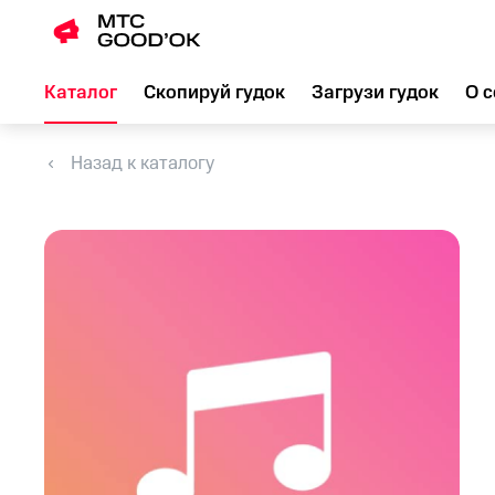
Каталог
Скопируй гудок
Загрузи гудок
О с
Назад к каталогу