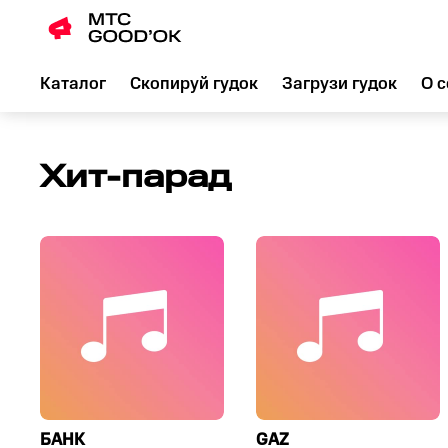
Каталог
Скопируй гудок
Загрузи гудок
О с
Заменить
гудок
Хит-парад
телефона
БАНК
GAZ