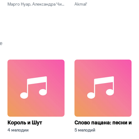
Марго Нуар, Александра Чистякова
Akmal'
е
о
Король и Шут
Слово пацана: песни из 
4 мелодии
5 мелодий