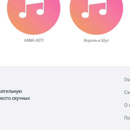
ANNA ASTI
Король и Шут
Гл
ожительную
Ск
место скучных
О 
По