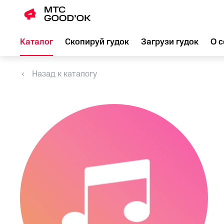
Каталог
Скопируй гудок
Загрузи гудок
О с
Назад к каталогу