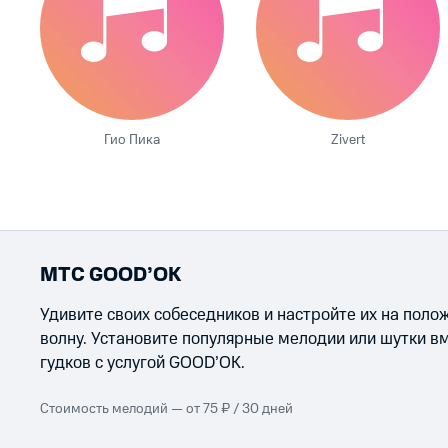
Гио Пика
Zivert
МТС GOOD’OK
Удивите своих собеседников и настройте их на пол
волну. Установите популярные мелодии или шутки в
гудков с услугой GOOD’OK.
Стоимость мелодий — от 75 ₽ / 30 дней