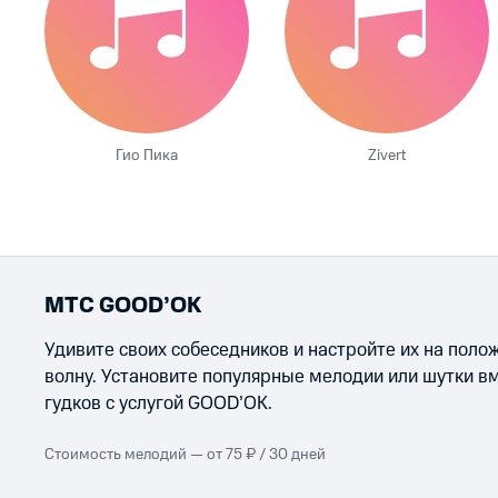
Гио Пика
Zivert
МТС GOOD’OK
Удивите своих собеседников и настройте их на пол
волну. Установите популярные мелодии или шутки в
гудков с услугой GOOD’OK.
Стоимость мелодий — от 75 ₽ / 30 дней