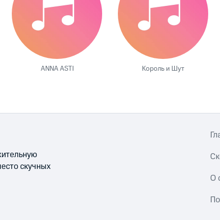
ANNA ASTI
Король и Шут
Гл
ожительную
Ск
место скучных
О 
По