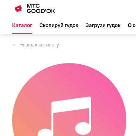
Каталог
Скопируй гудок
Загрузи гудок
О с
Назад к каталогу