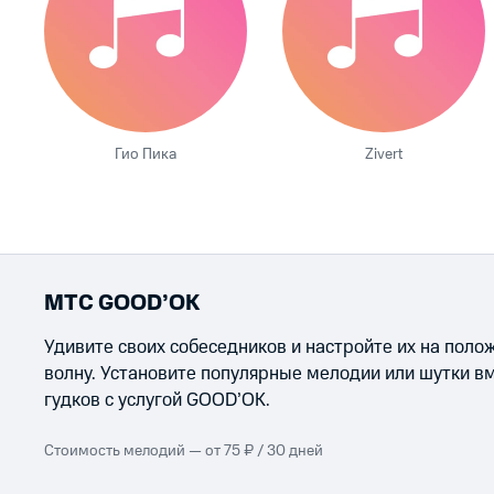
Гио Пика
Zivert
МТС GOOD’OK
Удивите своих собеседников и настройте их на пол
волну. Установите популярные мелодии или шутки в
гудков с услугой GOOD’OK.
Стоимость мелодий — от 75 ₽ / 30 дней