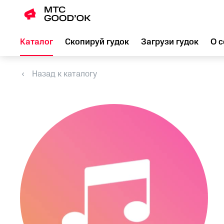
Каталог
Скопируй гудок
Загрузи гудок
О с
Назад к каталогу