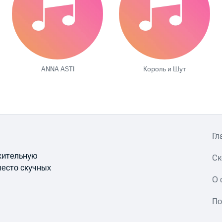
ANNA ASTI
Король и Шут
Гл
ожительную
Ск
место скучных
О 
По