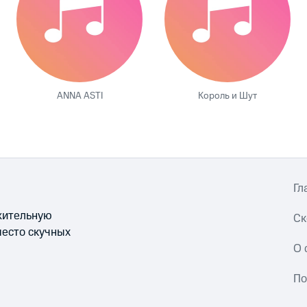
ANNA ASTI
Король и Шут
Гл
ожительную
Ск
место скучных
О 
По