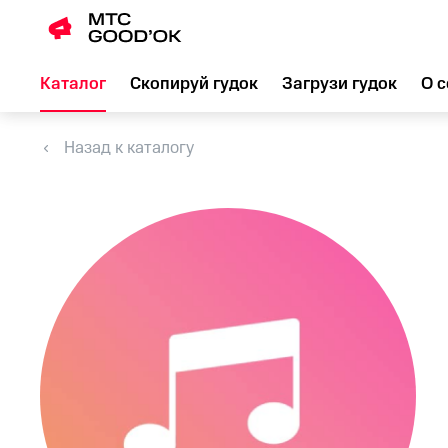
Каталог
Скопируй гудок
Загрузи гудок
О с
Назад к каталогу