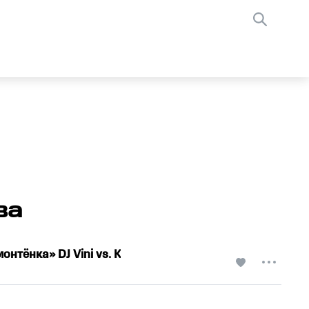
ва
Мама для мамонтёнка» DJ Vini vs. Клара Румянова