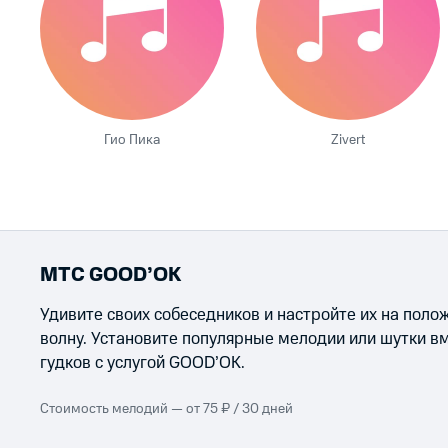
Гио Пика
Zivert
МТС GOOD’OK
Удивите своих собеседников и настройте их на пол
волну. Установите популярные мелодии или шутки в
гудков с услугой GOOD’OK.
Стоимость мелодий — от 75 ₽ / 30 дней