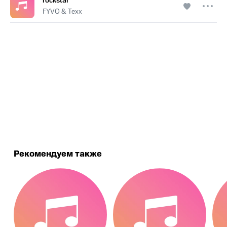
rockstar
FYVO & Texx
.
Рекомендуем также