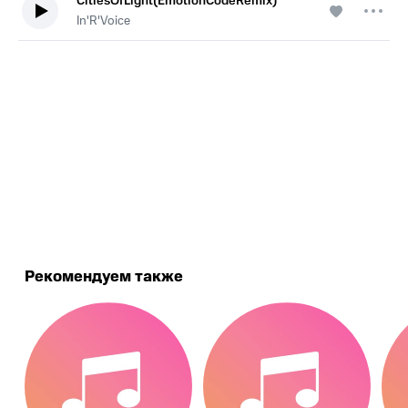
CitiesOfLight(EmotionCodeRemix)
In'R'Voice
.
Рекомендуем также