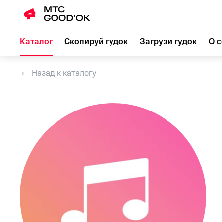
Каталог
Скопируй гудок
Загрузи гудок
О с
Назад к каталогу