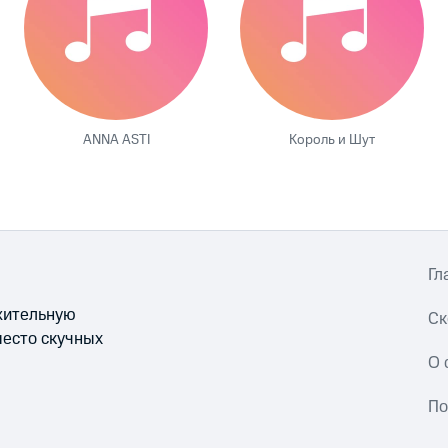
ANNA ASTI
Король и Шут
Гл
ожительную
Ск
место скучных
О 
По