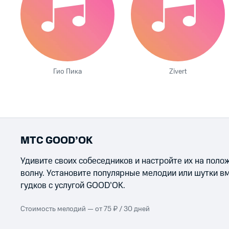
Гио Пика
Zivert
МТС GOOD’OK
Удивите своих собеседников и настройте их на пол
волну. Установите популярные мелодии или шутки в
гудков с услугой GOOD’OK.
Стоимость мелодий — от 75 ₽ / 30 дней