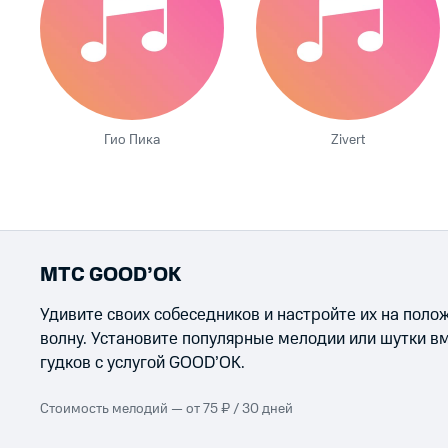
Гио Пика
Zivert
МТС GOOD’OK
Удивите своих собеседников и настройте их на пол
волну. Установите популярные мелодии или шутки в
гудков с услугой GOOD’OK.
Стоимость мелодий — от 75 ₽ / 30 дней