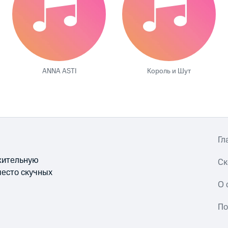
ANNA ASTI
Король и Шут
Гл
ожительную
Ск
место скучных
О 
По