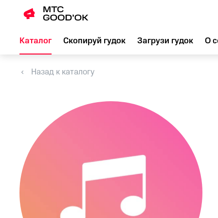
Каталог
Скопируй гудок
Загрузи гудок
О с
Назад к каталогу