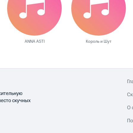
ANNA ASTI
Король и Шут
Гл
ожительную
Ск
место скучных
О 
По