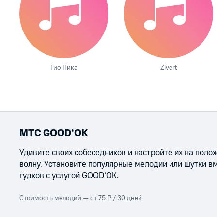
Гио Пика
Zivert
МТС GOOD’OK
Удивите своих собеседников и настройте их на пол
волну. Установите популярные мелодии или шутки в
гудков с услугой GOOD’OK.
Стоимость мелодий — от 75 ₽ / 30 дней