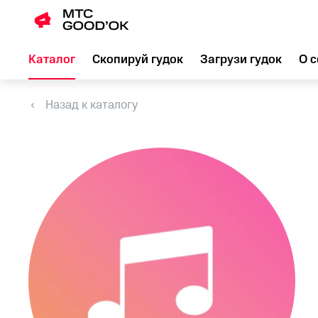
Каталог
Скопируй гудок
Загрузи гудок
О с
Назад к каталогу