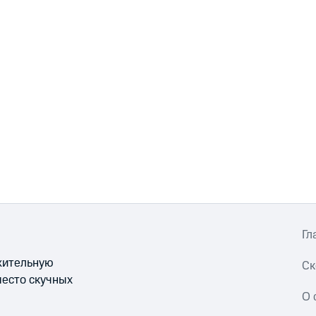
Гл
ожительную
Ск
место скучных
О 