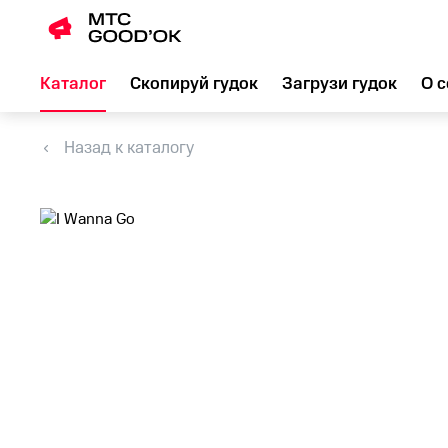
Каталог
Скопируй гудок
Загрузи гудок
О с
Назад к каталогу