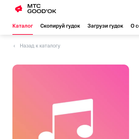
Каталог
Скопируй гудок
Загрузи гудок
О с
Назад к каталогу