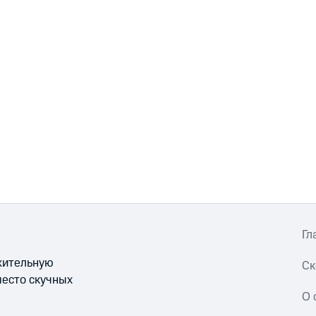
Гл
ожительную
Ск
место скучных
О 