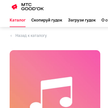
Каталог
Скопируй гудок
Загрузи гудок
О с
Назад к каталогу