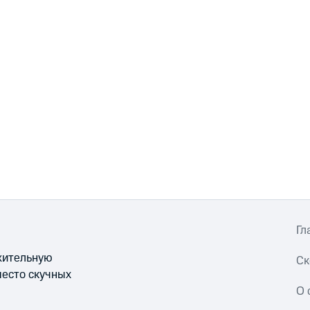
Гл
ожительную
Ск
место скучных
О 