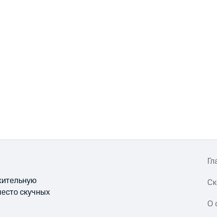
Гл
ожительную
Ск
место скучных
О 