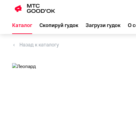
Каталог
Скопируй гудок
Загрузи гудок
О с
Назад к каталогу