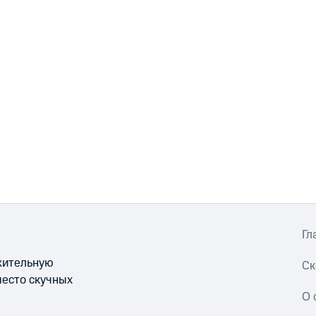
Гл
ожительную
Ск
место скучных
О 