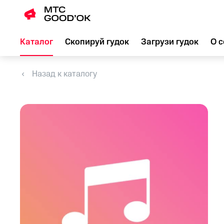
Каталог
Скопируй гудок
Загрузи гудок
О с
Назад к каталогу