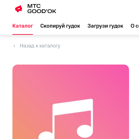
Каталог
Скопируй гудок
Загрузи гудок
О с
Назад к каталогу