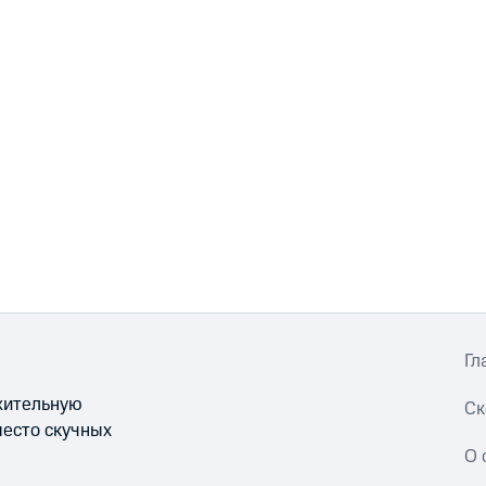
Гл
ожительную
Ск
место скучных
О 