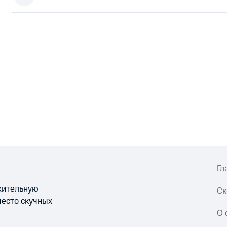
Гл
ожительную
Ск
место скучных
О 