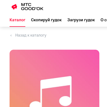
Каталог
Скопируй гудок
Загрузи гудок
О с
Назад к каталогу