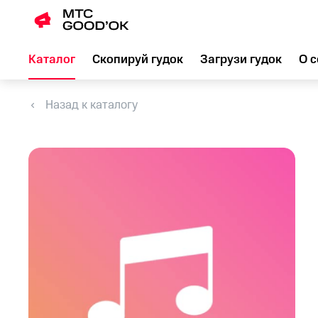
Каталог
Скопируй гудок
Загрузи гудок
О с
Назад к каталогу