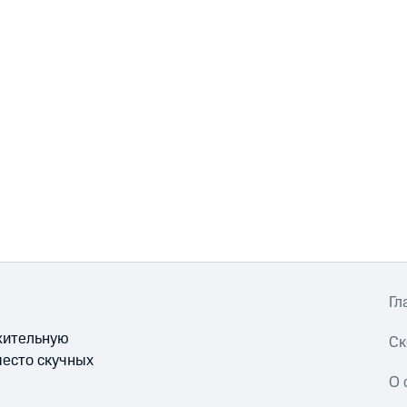
Гл
ожительную
Ск
место скучных
О 