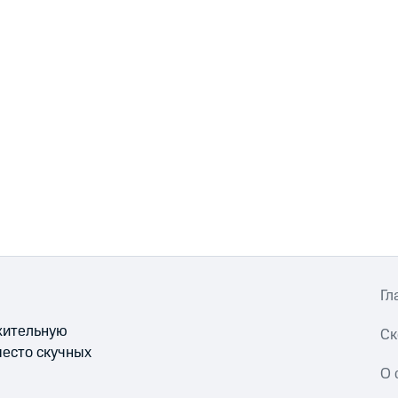
Гл
ожительную
Ск
место скучных
О 