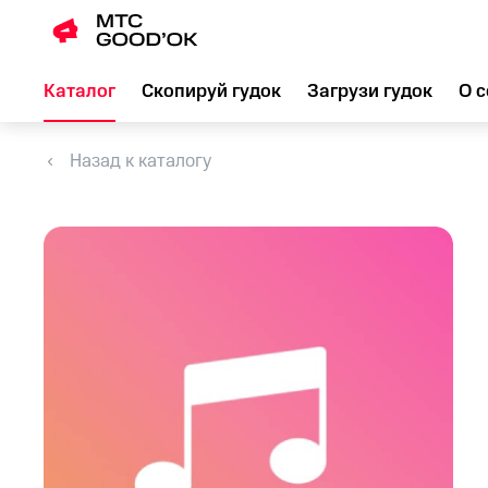
Каталог
Скопируй гудок
Загрузи гудок
О с
Назад к каталогу