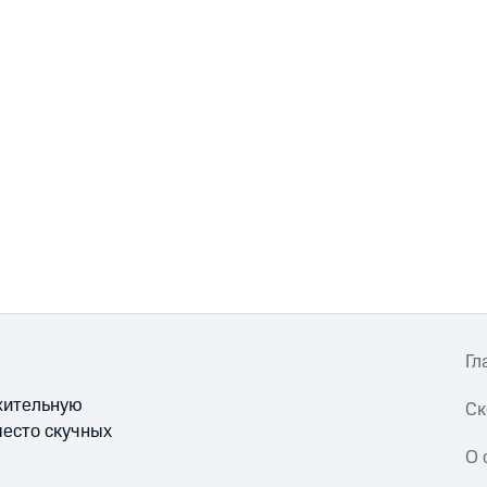
Гл
ожительную
Ск
место скучных
О 