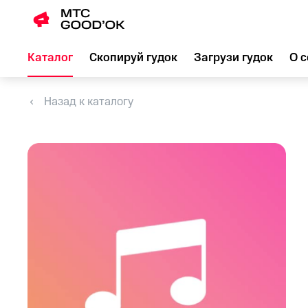
Каталог
Скопируй гудок
Загрузи гудок
О с
Назад к каталогу