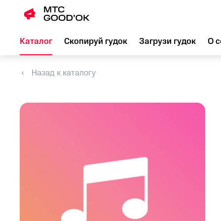
Каталог
Скопируй гудок
Загрузи гудок
О с
Назад к каталогу