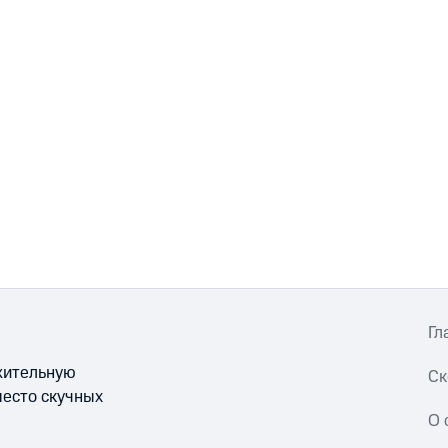
Гл
ожительную
Ск
место скучных
О 