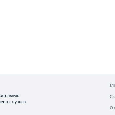
Гл
ожительную
Ск
место скучных
О 