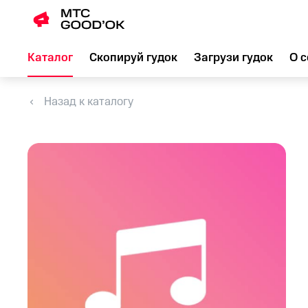
Каталог
Скопируй гудок
Загрузи гудок
О с
Назад к каталогу