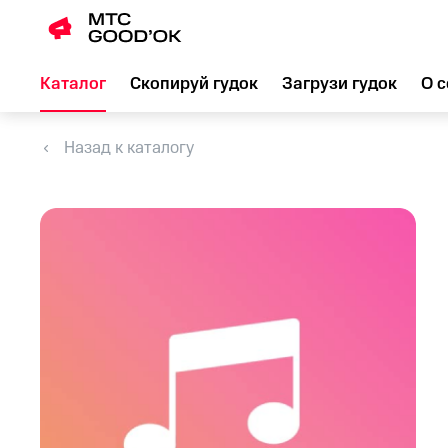
Каталог
Скопируй гудок
Загрузи гудок
О с
Назад к каталогу