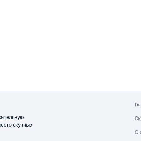
Гл
ожительную
Ск
место скучных
О 