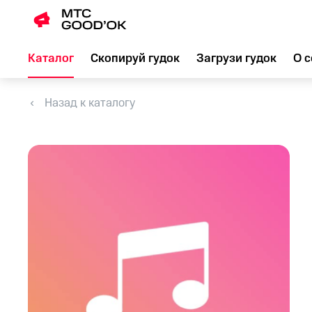
Каталог
Скопируй гудок
Загрузи гудок
О с
Назад к каталогу