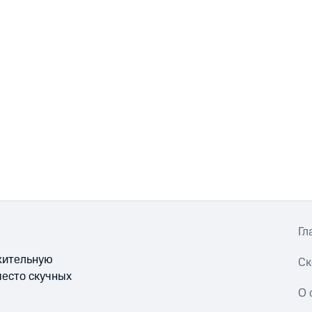
Гл
ожительную
Ск
место скучных
О 