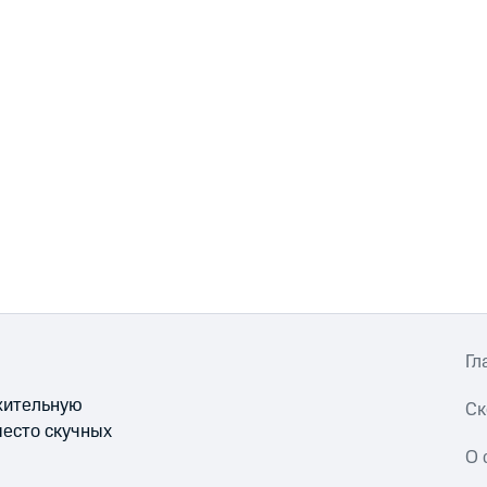
Гл
ожительную
Ск
место скучных
О 