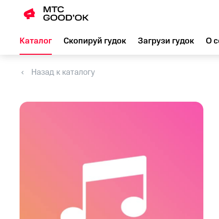
Каталог
Скопируй гудок
Загрузи гудок
О с
Назад к каталогу