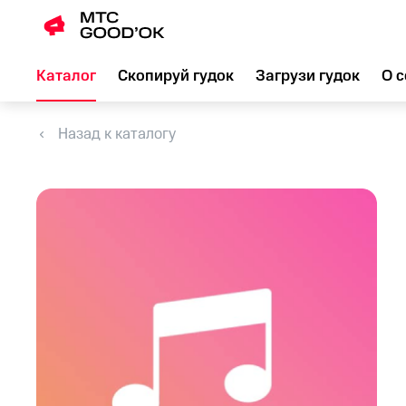
Каталог
Скопируй гудок
Загрузи гудок
О с
Назад к каталогу