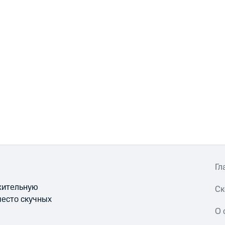
Гл
ожительную
Ск
место скучных
О 