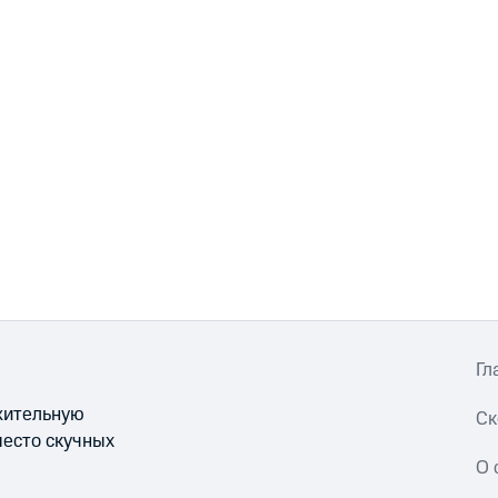
Гл
ожительную
Ск
место скучных
О 