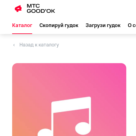
Каталог
Скопируй гудок
Загрузи гудок
О с
Назад к каталогу