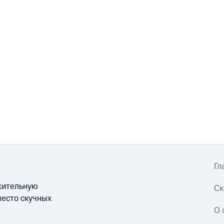
Гл
ожительную
Ск
место скучных
О 