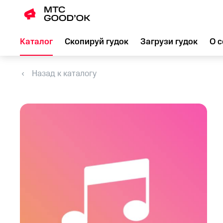
Каталог
Скопируй гудок
Загрузи гудок
О с
Назад к каталогу