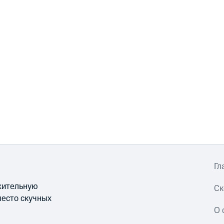
Гл
ожительную
Ск
место скучных
О 