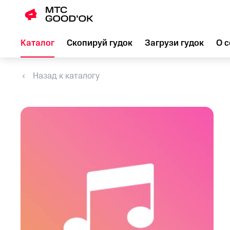
Каталог
Скопируй гудок
Загрузи гудок
О с
Назад к каталогу