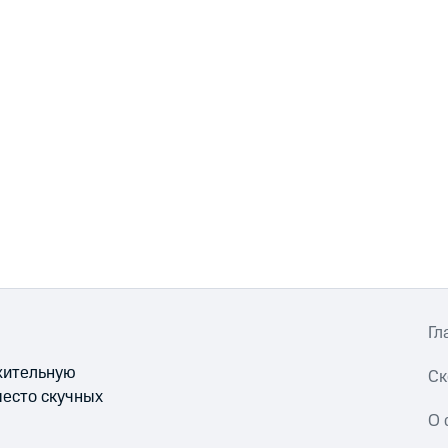
Гл
ожительную
Ск
место скучных
О 