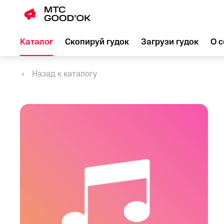
Каталог
Скопируй гудок
Загрузи гудок
О с
Назад к каталогу