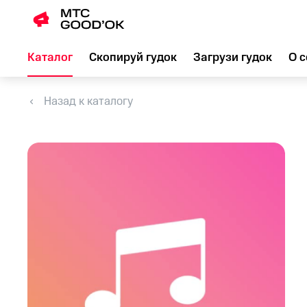
Каталог
Скопируй гудок
Загрузи гудок
О с
Назад к каталогу