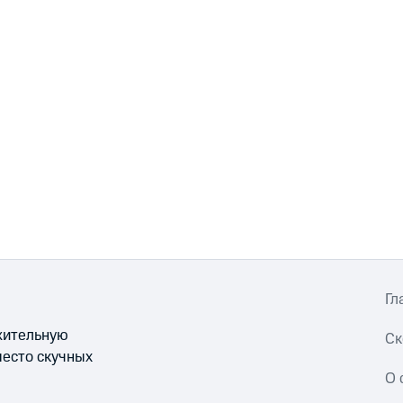
Гл
ожительную
Ск
место скучных
О 