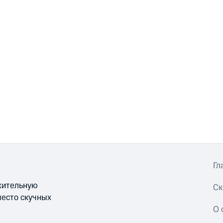
Гл
ожительную
Ск
место скучных
О 