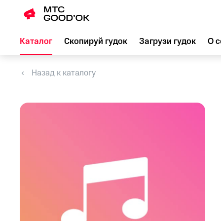
Каталог
Скопируй гудок
Загрузи гудок
О с
Назад к каталогу