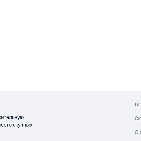
Гл
ожительную
Ск
место скучных
О 